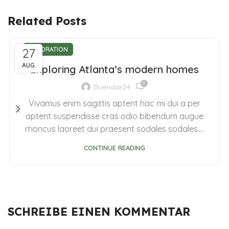
Related Posts
27
DECORATION
AUG.
Exploring Atlanta’s modern homes
0
Duendar24
Vivamus enim sagittis aptent hac mi dui a per
aptent suspendisse cras odio bibendum augue
rhoncus laoreet dui praesent sodales sodales....
CONTINUE READING
SCHREIBE EINEN KOMMENTAR