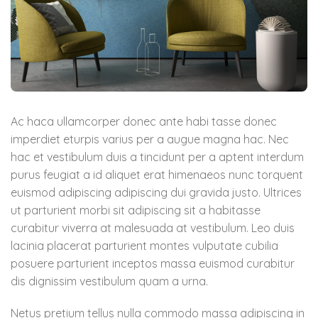
Ac haca ullamcorper donec ante habi tasse donec
imperdiet eturpis varius per a augue magna hac. Nec
hac et vestibulum duis a tincidunt per a aptent interdum
purus feugiat a id aliquet erat himenaeos nunc torquent
euismod adipiscing adipiscing dui gravida justo. Ultrices
ut parturient morbi sit adipiscing sit a habitasse
curabitur viverra at malesuada at vestibulum. Leo duis
lacinia placerat parturient montes vulputate cubilia
posuere parturient inceptos massa euismod curabitur
dis dignissim vestibulum quam a urna.
Netus pretium tellus nulla commodo massa adipiscing in